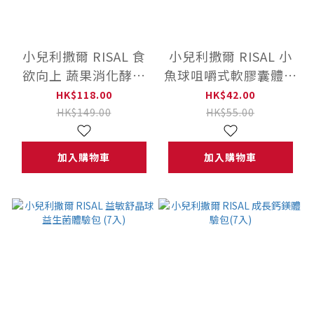
小兒利撒爾 RISAL 食
小兒利撒爾 RISAL 小
欲向上 蔬果消化酵素
魚球咀嚼式軟膠囊體驗
體驗包 (10入)
包 (10粒)
HK$118.00
HK$42.00
HK$149.00
HK$55.00
加入購物車
加入購物車