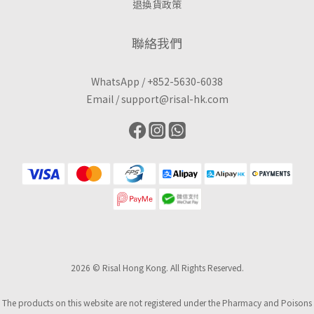
退換貨政策
聯絡我們
WhatsApp /
+852-5630-6038
Email /
support@risal-hk.com
2026 © Risal Hong Kong. All Rights Reserved.
The products on this website are not registered under the Pharmacy and Poisons