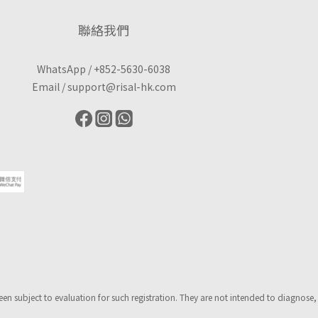
聯絡我們
WhatsApp /
+852-5630-6038
Email /
support@risal-hk.com
 subject to evaluation for such registration. They are not intended to diagnose,