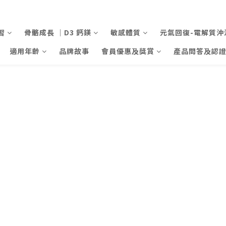
習
骨骼成長 ｜D3 鈣鎂
敏感體質
元氣回復-電解質沖
適用年齡
品牌故事
會員優惠及獎賞
產品問答及認