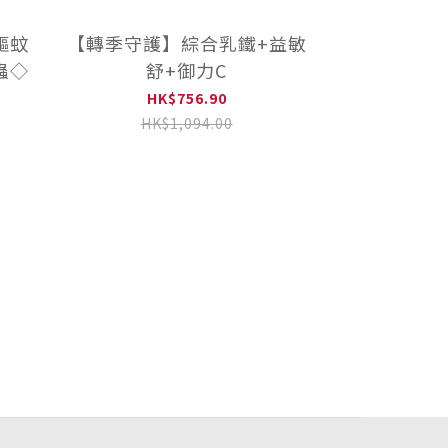
本驅蚊
【轉季守護】綜合乳鐵+益敏
蟲◇
舒+御力C
HK$756.90
HK$1,094.00