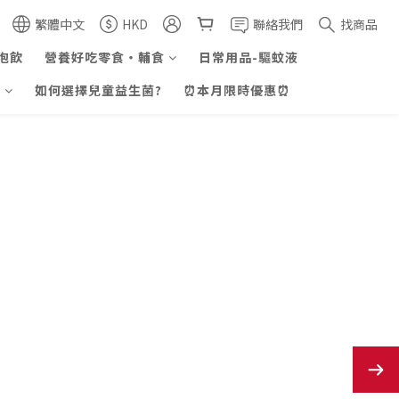
繁體中文
HKD
聯絡我們
找商品
泡飲
營養好吃零食・輔食
日常用品-驅蚊液
證
如何選擇兒童益生菌?
⏰本月限時優惠⏰