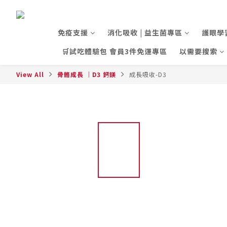
免疫支援
消化吸收 | 益生菌專區
護眼學
🛒試吃體驗包 會員3件免運專區
以需要搜索
View All
骨骼成長 ｜D3 鈣鎂
成長吸收-D3