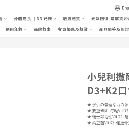
Eng
習
骨骼成長 ｜D3 鈣鎂
敏感體質
元氣回復-電解質沖
適用年齡
品牌故事
會員優惠及獎賞
產品問答及認
小兒利撒爾
D3+K2口
★ 子供の強健な力の源
★ 雙重鞏固-每粒VitD3-4
★ 瑞士非活性VitD3
★ 納豆菌VitK2-促進