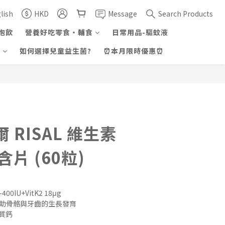
lish
HKD
Message
Search Products
泡飲
營養好吃零食・輔食
日常用品-驅蚊液
證
如何選擇兒童益生菌?
⏰本月限時優惠⏰
BUY NOW
 RISAL 維生素
含片 (60粒)
00IU+VitK2 18μg
-幫助骨骼與牙齒的生長發育
骨質鈣