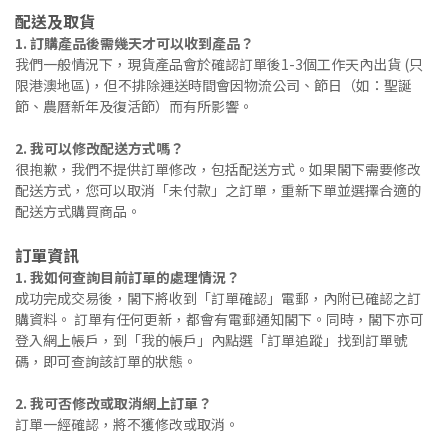
配送及取貨
1. 訂購產品後需幾天才可以收到產品？
我們一般情況下，現貨產品會於確認訂單後1-3個工作天內出貨 (只
限港澳地區)，但不排除運送時間會因物流公司、節日（如：聖誕
節、農曆新年及復活節）而有所影響。
2. 我可以修改配送方式嗎？
很抱歉，我們不提供訂單修改，包括配送方式。如果閣下需要修改
配送方式，您可以取消「未付款」之訂單，重新下單並選擇合適的
配送方式購買商品。
訂單資訊
1. 我如何查詢目前訂單的處理情況？
成功完成交易後，閣下將收到「訂單確認」電郵，內附已確認之訂
購資料。 訂單有任何更新，都會有電郵通知閣下。同時，閣下亦可
登入網上帳戶，到「我的帳戶」內點選「訂單追蹤」找到訂單號
碼，即可查詢該訂單的狀態。
2. 我可否修改或取消網上訂單？
訂單一經確認，將不獲修改或取消。