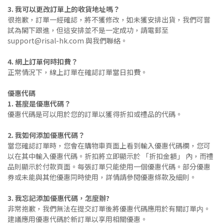
3. 我可以更改訂單上的收貨地址嗎？
很抱歉，訂單一經確認，將不獲修改，如未獲安排出貨，我們可嘗
試為閣下跟進，但這安排並不是一定成功，請電郵至
support@risal-hk.com 與我們聯絡。
4. 網上訂單何時扣費？
正常情況下，線上訂單在確認訂單當日扣費。
優惠代碼
1. 甚麼是優惠代碼？
優惠代碼是可以用於您的訂單以獲得折扣或禮品的代碼。
2. 我如何添加優惠代碼？
當您確認訂單時，您會在購物車頁面上看到輸入優惠代碼欄，您可
以在其中輸入優惠代碼。折扣將立即顯示於 「折扣金額」 內，而禮
品則顯示於付款頁面。每張訂單只能使用一個優惠代碼。部分優惠
券或未能與其他優惠同時使用，詳情請參閱優惠條款及細則。
3. 我忘記添加優惠代碼，怎麼辦?
非常抱歉，我們無法在提交訂單後將優惠代碼應用於有關訂單内。
建議應用優惠代碼於新訂單以享用相關優惠。