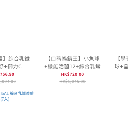
護】綜合乳鐵
【口碑暢銷王】小魚球
【學
舒+御力C
+機能活菌12+綜合乳鐵
球+
756.90
HK$720.00
,094.00
HK$1,045.00