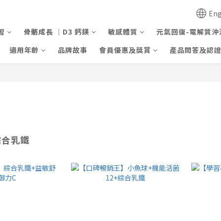
Eng
習
骨骼成長 ｜D3 鈣鎂
敏感體質
元氣回復-電解質沖
適用年齡
品牌故事
會員優惠及獎賞
產品問答及認
綜合乳鐵