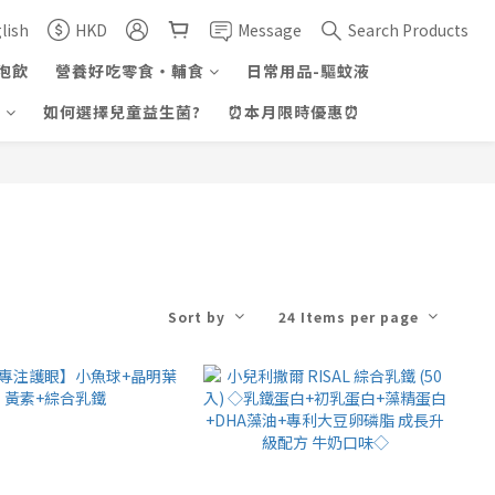
lish
HKD
Message
Search Products
泡飲
營養好吃零食・輔食
日常用品-驅蚊液
證
如何選擇兒童益生菌?
⏰本月限時優惠⏰
Sort by
24 Items per page