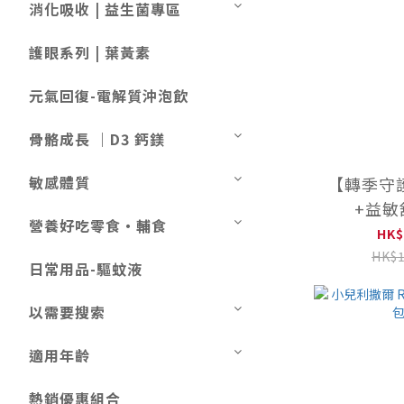
消化吸收 | 益生菌專區
護眼系列 | 葉黃素
元氣回復-電解質沖泡飲
骨骼成長 ｜D3 鈣鎂
敏感體質
【轉季守
+益敏
營養好吃零食・輔食
HK$
HK$1
日常用品-驅蚊液
以需要搜索
適用年齡
熱銷優惠組合