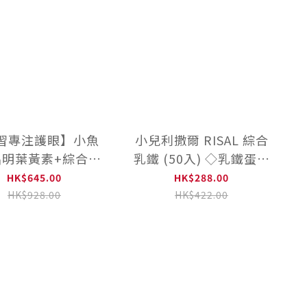
習專注護眼】小魚
小兒利撒爾 RISAL 綜合
晶明葉黃素+綜合乳
乳鐵 (50入) ◇乳鐵蛋白
鐵
+初乳蛋白+藻精蛋白
HK$645.00
HK$288.00
+DHA藻油+專利大豆卵
HK$928.00
HK$422.00
磷脂 成長升級配方 牛奶
口味◇