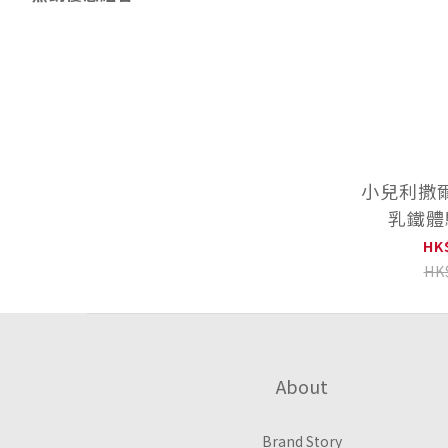
小兒利撒爾 
乳鐵體
HK
HK
About
Brand Story