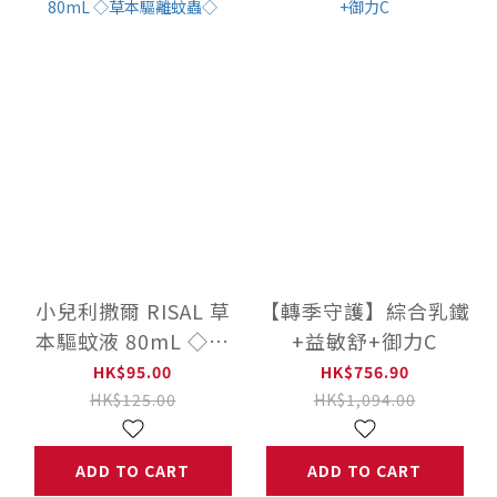
小兒利撒爾 RISAL 草
【轉季守護】綜合乳鐵
本驅蚊液 80mL ◇草
+益敏舒+御力C
本驅離蚊蟲◇
HK$95.00
HK$756.90
HK$125.00
HK$1,094.00
ADD TO CART
ADD TO CART