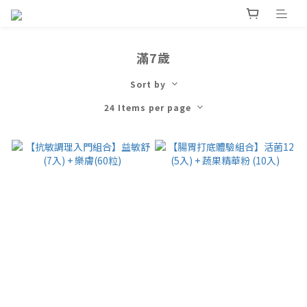
滿7歲
Sort by
24 Items per page