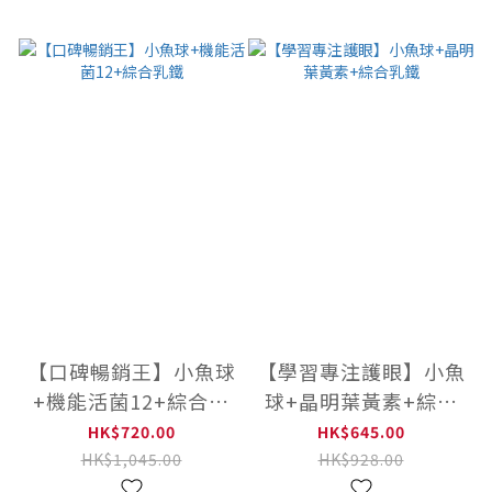
【口碑暢銷王】小魚球
【學習專注護眼】小魚
+機能活菌12+綜合乳
球+晶明葉黃素+綜合
鐵
乳鐵
HK$720.00
HK$645.00
HK$1,045.00
HK$928.00