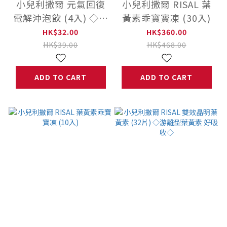
小兒利撒爾 元氣回復
小兒利撒爾 RISAL 葉
電解沖泡飲 (4入) ◇💧
黃素乖寶寶凍 (30入)
多元補給複合配方迅速
HK$32.00
HK$360.00
補充水份及電解質◇
HK$39.00
HK$468.00
ADD TO CART
ADD TO CART