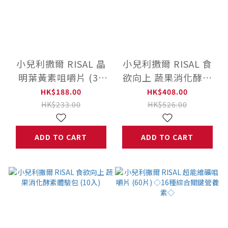
小兒利撒爾 RISAL 晶
小兒利撒爾 RISAL 食
明葉黃素咀嚼片 (36
欲向上 蔬果消化酵素
片) ◇游離型葉黃素 好
(45入)
HK$188.00
HK$408.00
吸收◇
HK$233.00
HK$526.00
ADD TO CART
ADD TO CART