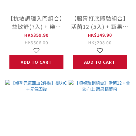
【抗敏調理入門組合】
【腸胃打底體驗組合】
益敏舒(7入) + 樂膚
活菌12 (5入) + 蔬果精
(60粒)
華粉 (10入)
HK$359.90
HK$149.90
HK$506.00
HK$208.00
ADD TO CART
ADD TO CART