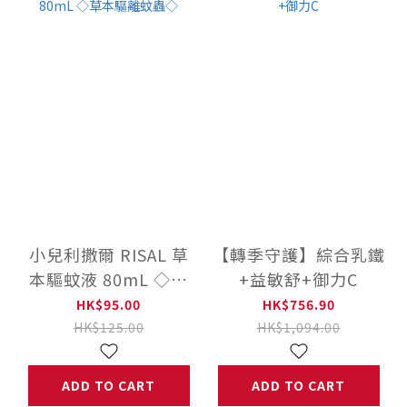
小兒利撒爾 RISAL 草
【轉季守護】綜合乳鐵
本驅蚊液 80mL ◇草
+益敏舒+御力C
本驅離蚊蟲◇
HK$95.00
HK$756.90
HK$125.00
HK$1,094.00
ADD TO CART
ADD TO CART