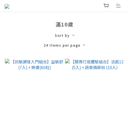
滿10歲
Sort by
24 Items per page