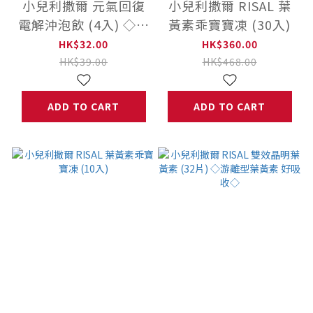
小兒利撒爾 元氣回復
小兒利撒爾 RISAL 葉
電解沖泡飲 (4入) ◇💧
黃素乖寶寶凍 (30入)
多元補給複合配方迅速
HK$32.00
HK$360.00
補充水份及電解質◇
HK$39.00
HK$468.00
ADD TO CART
ADD TO CART