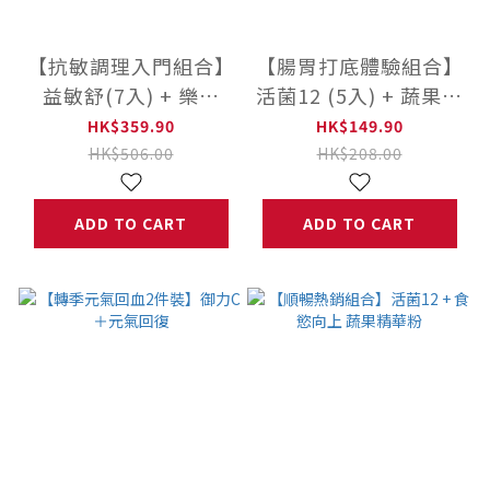
【抗敏調理入門組合】
【腸胃打底體驗組合】
益敏舒(7入) + 樂膚
活菌12 (5入) + 蔬果精
(60粒)
華粉 (10入)
HK$359.90
HK$149.90
HK$506.00
HK$208.00
ADD TO CART
ADD TO CART