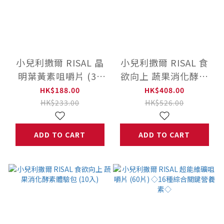
小兒利撒爾 RISAL 晶
小兒利撒爾 RISAL 食
明葉黃素咀嚼片 (36
欲向上 蔬果消化酵素
片) ◇游離型葉黃素 好
(45入)
HK$188.00
HK$408.00
吸收◇
HK$233.00
HK$526.00
ADD TO CART
ADD TO CART