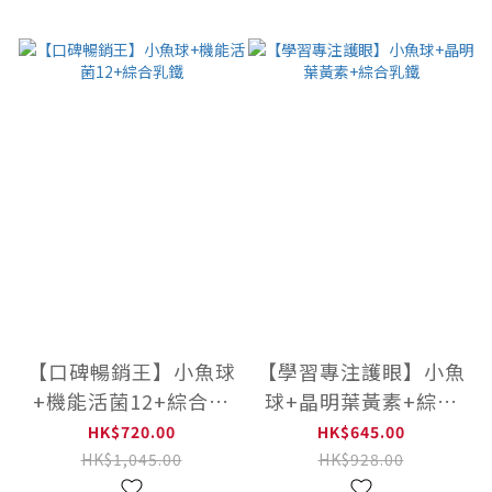
【口碑暢銷王】小魚球
【學習專注護眼】小魚
+機能活菌12+綜合乳
球+晶明葉黃素+綜合
鐵
乳鐵
HK$720.00
HK$645.00
HK$1,045.00
HK$928.00