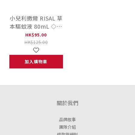
小兒利撒爾 RISAL 草
本驅蚊液 80mL ◇草
本驅離蚊蟲◇
HK$95.00
HK$125.00
加入購物車
關於我們
品牌故事
團隊介紹
條款與細則