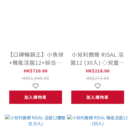
【口碑暢銷王】小魚球
小兒利撒爾 RISAL 活
+機能活菌12+綜合乳
菌12 (30入) ◇兒童益
鐵
生菌◇
HK$720.00
HK$218.00
HK$1,045.00
HK$273.00
加入購物車
加入購物車