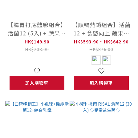
【腸胃打底體驗組合】
【順暢熱銷組合】活菌
活菌12 (5入) + 蔬果精
12 + 食慾向上 蔬果精
華粉 (10入)
華粉
HK$149.90
HK$593.90 ~ HK$642.90
HK$208.00
HK$876.00
加入購物車
加入購物車