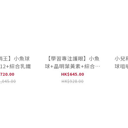
銷王】小魚球
【學習專注護眼】小魚
小兒利
12+綜合乳鐵
球+晶明葉黃素+綜合乳
球咀嚼
鐵
720.00
HK$645.00
,045.00
HK$928.00