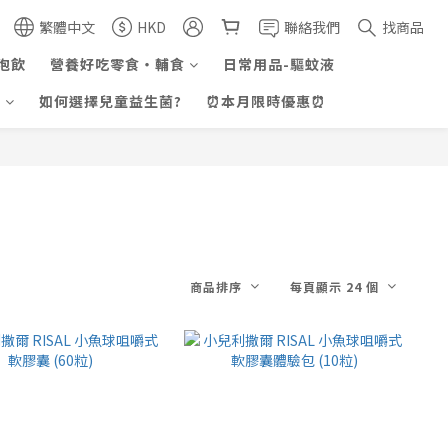
繁體中文
HKD
聯絡我們
找商品
泡飲
營養好吃零食・輔食
日常用品-驅蚊液
證
如何選擇兒童益生菌?
⏰本月限時優惠⏰
商品排序
每頁顯示 24 個