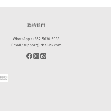
聯絡我們
WhatsApp /
+852-5630-6038
Email /
support@risal-hk.com