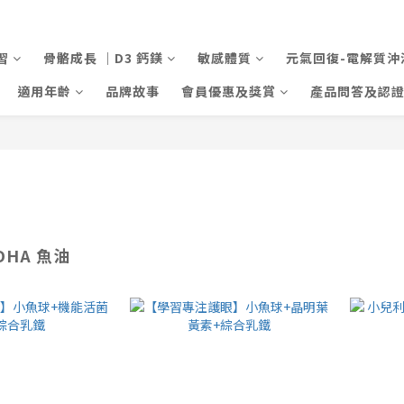
習
骨骼成長 ｜D3 鈣鎂
敏感體質
元氣回復-電解質沖
適用年齡
品牌故事
會員優惠及獎賞
產品問答及認
DHA 魚油