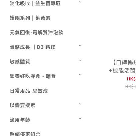
消化吸收 | 益生菌專區
護眼系列 | 葉黃素
元氣回復-電解質沖泡飲
骨骼成長 ｜D3 鈣鎂
敏感體質
【口碑暢
+機能活菌
營養好吃零食・輔食
HK$
HK$1
日常用品-驅蚊液
以需要搜索
適用年齡
熱銷優惠組合