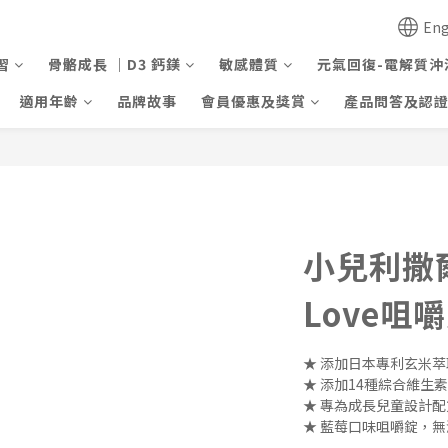
Eng
習
骨骼成長 ｜D3 鈣鎂
敏感體質
元氣回復-電解質沖
適用年齡
品牌故事
會員優惠及獎賞
產品問答及認
小兒利撒爾
Love咀嚼
★ 添加日本專利玄米萃
★ 添加14種綜合維生
★ 專為成長兒童設計
★ 藍莓口味咀嚼錠，