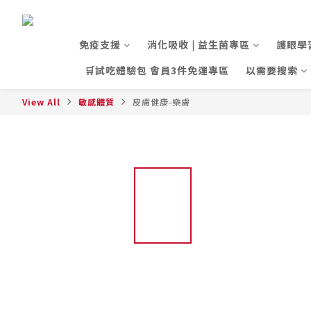
免疫支援
消化吸收 | 益生菌專區
護眼學
🛒試吃體驗包 會員3件免運專區
以需要搜索
View All
敏感體質
皮膚健康-樂膚