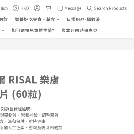
lish
HKD
Message
Search Products
泡飲
營養好吃零食・輔食
日常用品-驅蚊液
證
如何選擇兒童益生菌?
⏰本月限時優惠⏰
BUY NOW
 RISAL 樂膚
片 (60粒)
取物(含神經醯胺)
素與礦物質，營養補給、調整體質
配方，溫和保護，維持健康
無添加人工色素、香料及防腐劑體質