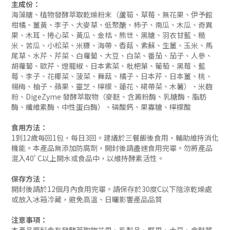
主成份：
海藻糖、植物發酵萃取乾燥粉末（蘆筍、草莓、無花果、伊予館
柑橘、薑黃、李子、大麥草、低聚醣、柿子、南瓜、木瓜、奇異
果、木耳、捲心菜、黃瓜、金桔、熊世、黑糖、羽衣甘藍、糙
米、苦瓜、小松菜、米糠、海帶、香菇、紫蘇、生薑、玉米、馬
尾草、水芹、芹菜、白蘿蔔、大豆、白菜、番茄、茄子、人參、
胡蘿蔔、歐芹、燈籠椒、日本紫菜、枇杷葉、葡萄、黑莓、藍
莓、李子、花椰菜、菠菜、舞菇、橘子、日本芹、日本薑、桃、
楊梅、柚子、蘋果、靈芝、檸檬、蓮花、裙帶菜、木薯）、米麴
粉、DigeZyme 發酵萃取物（麥麩、含澱粉酶、乳糖酶、脂肪
酶、纖維素酶、中性蛋白酶）、磷酸鈣、果寡糖、檸檬酸
食用方法：
1到12歲每回1包，每日3回。建議於三餐飯後食用，輔助維持消化
機能。本產品無添加防腐劑，開封後請盡速食用完畢。勿將產品
混入40ﾟC以上開水或食品中，以維持酵素活性。
保存方法：
開封後請於12個月內食用完畢。請保存於30度C以下陰涼乾燥處
或放入冰箱冷藏，避免高溫、日曬影響產品品質
注意事項：
本產品原料含有發酵萃取物芒果、乳製品、堅果、大豆、含麩質