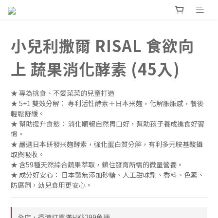
小兒利撒爾 RISAL 食欲向
上 蔬果消化酵素 (45入)
★ 專為挑食、不愛菜菜的兒童打造
★ 5+1 雙效分解： 專利活性酵素＋日本米麴，化解脹脹感，餐後
輕鬆舒緩。
★ 幫助提升食慾： 消化順暢自然胃口好，幫助孩子養成進食好習
慣。
★ 嚴選日本研發米麴酵素，強化蛋白質分解，有利多元胺基酸攝
取與吸收。
★ 含59種天然綜合蔬果萃取，鎖住發育所需的微量營養。
★ 成分好安心： 日本製無添加砂糖、人工甜味劑、香料、色素、
防腐劑，幼兒食用更安心。
全店，香港訂單滿HK$299免運